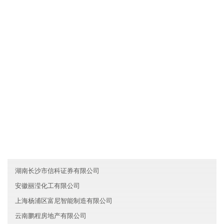
文化是一种力量，澳门力伟建筑股份有限公司制度完善，但我们却
丝毫不弱视文化对于一个人组织行为的作用。我们把组织文化看作
是非常重要的道德力量，有时甚至是根本性的和决定性的。所以，
我们总是"兵马未动，文化先行"。我们依靠既有的组织文化去选择
人，也依靠它去影响人，改变人，约束人。文化就是我们的灵魂。
友情链接
浙江金华合力文化有限公司
重庆北碚区志腾证券有限公司
广东黄埔区瑞通环保有限公司
湖南长沙市信科证券有限公司
安徽丽滢化工有限公司
上海杨浦区富尼智能制造有限公司
云南鹏程房地产有限公司